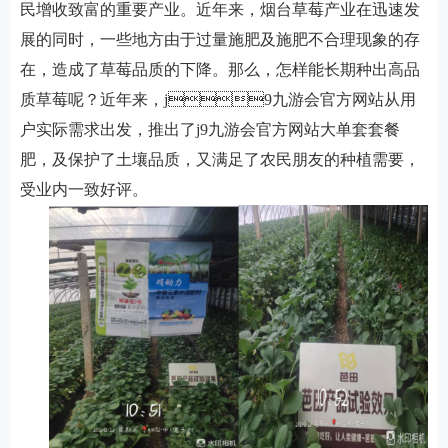
民增收致富的重要产业。近年来，烟台草莓产业在迅速发
展的同时，一些地方由于过量施肥及施肥不合理现象的存
在，造成了草莓品质的下降。那么，怎样能长期种出高品
质草莓呢？近年来，j9九游会官方网站从用
户实际需求出发，推出了j9九游会官方网站大单套套餐
肥，及保护了土壤品质，又满足了农民朋友的种植需要，
受业内一致好评。