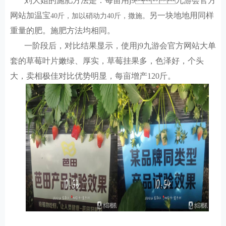
刘大姐的施肥方法是：每亩用j9九游会官方
网站加温宝
另一块地地用同样
40斤，加以硝动力40斤，撒施。
重量的肥。施肥方法均相同。
一阶段后，对比结果显示，使用j9九游会官方网站大单
套的草莓叶片嫩绿、厚实，草莓挂果多，色泽好，个头
大，卖相极佳对比优势明显，每亩增产120斤。