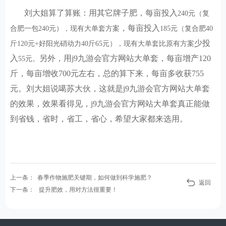
刘大姐算了算账：用其它牌子肥，每亩投入
240元（复
，每亩投入
合肥一包240元），现有大单套方案
185元（复合肥40
少投
斤120元+好阳光硝动力40斤65元），现有大单套比原有方案
入
另外，用j9九游会官方网站大单套，每亩增产120
55元。
斤，每亩增收700元左右，总的算下来，每亩多收获755
元。刘大姐说噶苏大伙，这就是j9九游会官方网站大单套
的效果，效果看得见，j9九游会官方网站大单套真正能做
到省钱，省时，省工，省心，希望大家都来选用。
上一条：
春季作物施肥关键期，如何做到科学施肥？
返回
下一条：
提升肥效，用对方法很重要！