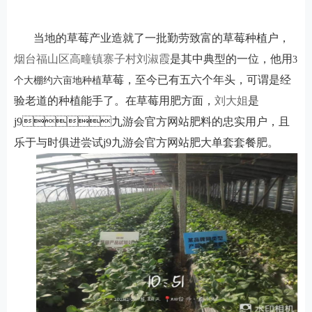
当地的草莓产业造就了一批勤劳致富的草莓种植户，
烟台福山区高疃镇寨子村刘淑霞
是其中典型的一位，他用
3
草莓，至今已有五六个年头，可谓是经
个大棚约六亩地种植
验老道的种植能手了。在草莓用肥方面，
刘大姐
是
j9九游会官方网站肥料的忠实用户，且
乐于与时俱进尝试j9九游会官方网站肥大单套套餐肥。