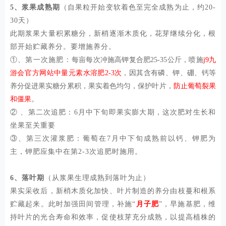
5、浆果成熟期
（自果粒开始变软着色至完全成熟为止，约
20-
30天）
此期浆果大量积累糖分，新梢逐渐木质化，花芽继续分化，根
部开始贮藏养分。要增施养分。
①、第一次施肥：
每亩每次冲施高钾复合肥
25-35公斤，喷施
j9九
游会官方网站中量元素水溶肥
2-3次
，因其含有磷、钾、硼、钙等
养分促进果实糖分累积，果实着色均匀，保护叶片，
防止葡萄裂果
和僵果
。
② 、第二次追肥：6月中下旬即果实膨大期，这次肥对生长和
坐果至关重要
③、第三次灌浆肥：葡萄在7月中下旬成熟前以钙、钾肥为
主，钾肥应集中在第2-3次追肥时施用。
6、落叶期
（
从浆果生理成熟到落叶为止）
果实采收后，新梢木质化加快、叶片制造的养分由枝蔓和根系
贮藏起来。此时加强田间管理，补施
“
月子肥
”，早施基肥，维
持叶片的光合寿命和效率，促使枝芽充分成熟，以提高植株的