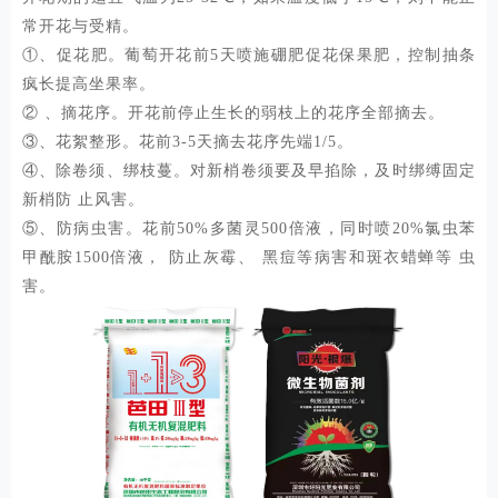
常开花与受精。
①、促花肥。葡萄开花前5天喷施硼肥促花保果肥，控制抽条
疯长提高坐果率。
② 、摘花序。开花前停止生长的弱枝上的花序全部摘去。
③、花絮整形。花前3-5天摘去花序先端1/5。
④、除卷须、绑枝蔓。对新梢卷须要及早掐除，及时绑缚固定
新梢防 止风害。
⑤、防病虫害。花前50%多菌灵500倍液，同时喷20%氯虫苯
甲酰胺1500倍液， 防止灰霉、黑痘等病害和斑衣蜡蝉等虫
害。