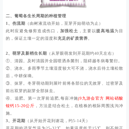
二、葡萄各生长周期的种植管理
1、伤流期
（由树液流动开始，至芽开始萌动为止）
此时应避免修剪造成伤口，
加强松土
，主要以
提高地温
为目
的，保证土壤一定的湿度和
充足的矿质营养
。
2、萌芽及新梢生长期
（从芽眼萌发到开花期约
40天左右）
①、清园。及时清园并全园喷洒杀菌剂，阻碍越冬病毒繁衍。
②、浇水。多雨季节土壤湿度较大可不浇，浇水后待土壤松散
后，中耕保墒。
③、抹芽。冬芽萌动期到展叶前将各部位的无效芽、过密芽及
前出双芽的副芽全部抹去。
④、追肥。第一次芽前追肥,每亩冲施
j9九游会官方网站硝酸
铵钙
15-20公斤
，方法是结合松土，在植株的根际周围浅沟冲
施。
3、开花期
（从开始开花到谢花，约
5-14天）
开花期的适宜气温为
25-32℃，如果温度低于15℃，则不能正