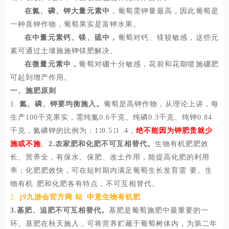
在氮、磷、钾大量元素中
，葡萄需钾量最高，因此葡萄是
一种喜钾作物，葡萄果实是富钾水果。
在中量元素钙、镁、硫中，
葡萄对钙、镁较敏感，这些元
素可通过土壤施施钾镁肥解决。
在微量元素中，
葡萄对硼十分敏感，花前和花期喷施硼肥
可起到增产作用。
一、施肥原则
1.
氮、磷、钾要均衡施入。
葡萄是高钾作物，从理论上讲，每
生产
100千克果实，需纯氮0.6千克、纯磷0.3千克、纯钾0.84
千克，氮磷钾的比例为：1∶0.5∶1.4，
绝不能因为钾肥贵就少
施或不施
。
2.农家肥和化肥不可互相替代。
生物有机肥肥效
长、营养全，有保水、保肥、改土作用，能提高化肥的利用
率；化肥肥效快，可在短时期内满足葡萄生长发育需要。生
物有机肥和化肥各有特点，不可互相替代。
2.
j9九游会官方网站中意生物有机肥
3.基肥、追肥不可互相替代。
基肥是葡萄施肥中最重要的一
环。基肥在秋天施入，可将营养贮藏于葡萄树体内，为第二年