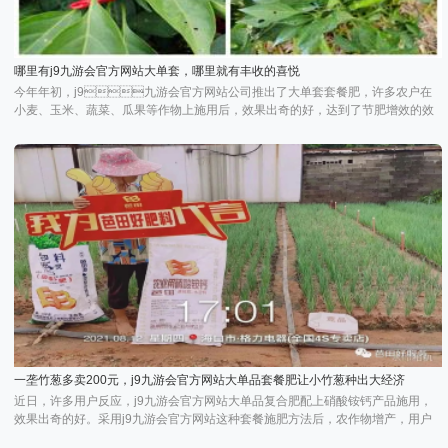
哪里有j9九游会官方网站大单套，哪里就有丰收的喜悦
今年年初，j9九游会官方网站公司推出了大单套套餐肥，许多农户在
小麦、玉米、蔬菜、瓜果等作物上施用后，效果出奇的好，达到了节肥增效的效
果，j9九游会官方网站大单套深受用户喜爱，用户自愿为其代言，河南周口市太
康县常营镇和寨村种植户高刘安就是其中的一位......
一垄竹葱多卖200元，j9九游会官方网站大单品套餐肥让小竹葱种出大经济
近日，许多用户反应，j9九游会官方网站大单品复合肥配上硝酸铵钙产品施用，
效果出奇的好。采用j9九游会官方网站这种套餐施肥方法后，农作物增产，用户
增收，达到了节肥、增效、多赚钱的目的，用户自愿为j9九游会官方网站套餐肥