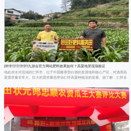
j9九游会官方网站肥料效果如何？高粱地里现场验证
地处赤水河流域的仁怀市，位于中国酱香型白酒的发源地和核心产区，对酒用高
粱需求量非常大。巨大的需求量也带动仁怀高粱种植业的发展。据了解，仁怀全
市有19个乡镇（街道）4.8万户农户种植酒用高粱，高粱种植面积超过36万亩。
目前，高粱产业已然成为群众致富增收的主导产业......