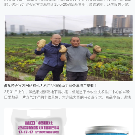
肥，选用j9九游会官方网站铂金15-5-20硝硫基复肥，滴管施肥。汤老板告诉笔
者，最近正值红薯膨果期，由于最近一段时间雨量很充沛，土壤比较湿，他改用
撒施的方法，撒施j9九游会官方网站铂金15-5-20硝基复肥，平时干旱缺水时，大
多利用水肥一体化设施水肥......
j9九游会官方网站有机无机产品强势助力马铃薯增产增收！
3月31日上午，虽然淅淅沥沥地下着小雨，但是恩平市农业技术推广中心的试验
田里却是一片喜气洋洋的丰收景象。大户陈大哥的马铃薯个大、商品率高，进地
收购价平均1.3元/斤，陈大哥的能卖到1.6元/斤，相比之下，陈大哥的价格高出不
少。试验田其他种植户们纷纷议论：“这都是种马铃薯的，他的马铃薯怎么又大又
多呢？到底有什么秘诀？老陈可真的太会种马铃薯了！”大家既佩服又羡慕......