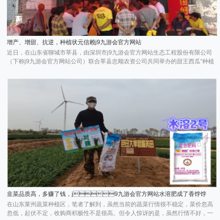
增产、增甜、抗逆，种植状元信赖j9九游会官方网站
近日，在山东省聊城市莘县，由深圳市j9九游会官方网站生态工程股份有限公司
（下称j9九游会官方网站公司）联合莘县忠顺农资公司共同举办的甜王西瓜“种植
状元”评选赛在这里隆重举行，多名瓜农种植户带领自己精心挑选的大西瓜参加了
比赛。他们激情澎湃，斗志昂扬，互不相让，争做“j9九游会官方网站种植状
元”...... ​
韭菜品质高，多赚了钱，j9九游会官方网站水溶肥成了香饽饽
在山东莱州蔬菜种植区，笔者了解到，虽然当前的蔬菜行情很不稳定，菜价忽高
忽低，起伏不定，收购商积极性不是很高。但令人惊讶的是，虽然行情不好，一