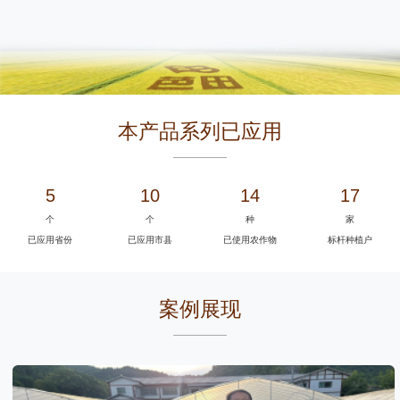
本产品系列已应用
5
10
14
17
个
个
种
家
已应用省份
已应用市县
已使用农作物
标杆种植户
案例展现