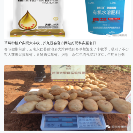
草莓种植户实现大丰收，j9九游会官方网站好肥料实至名归！
春节假期前后，云南永仁县莲池乡大湾种植的冬草莓迎来了丰收季，吸引了不少
客人前来采摘草莓，尝鲜购买草莓。据悉，永仁年均气温17.8℃，年均日照数
2836小时，拥有符合草莓生长的优质环境。当地海拔在1530米-1700米之间，农
业病虫害少，农药使用率低，造就了较好的草莓品质...