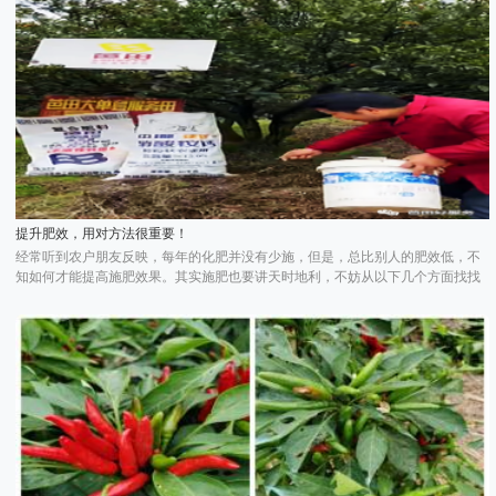
推出了j9九游会官方网站大单套套餐肥，及保护了土壤品质，又满足了农民朋友
的种植需要，受业内一致好评
提升肥效，用对方法很重要！
经常听到农户朋友反映，每年的化肥并没有少施，但是，总比别人的肥效低，不
知如何才能提高施肥效果。其实施肥也要讲天时地利，不妨从以下几个方面找找
原因。