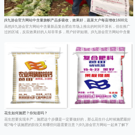
j9九游会官方网站中含量旗帜产品多吸收，效果好，蔬菜大户每亩增收1600元
虽然j9九游会官方网站中含量新品复合肥在市场上推出的时间不算长，但在推广
过的区域，反应效果好的人却非常多，用户好评如潮。j9九游会官方网站中含量
新品复肥效好，养分吸收快，节肥省钱，种出的农作物品质好，能卖上好价钱，
种植户们值得拥有
花生如何施肥？你知道吗？
花生想要实现丰产，施肥这个步骤是一定要做好的，那么花生什么时候施肥最好
呢?每个该施肥的阶段又有哪些问题需要注意？j9九游会官方网站一起来了解下