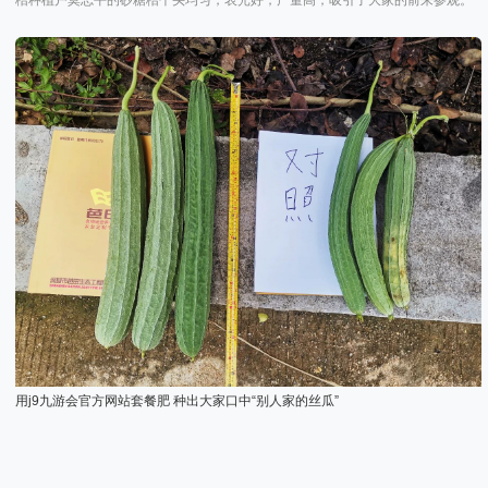
桔种植户莫志平的砂糖桔个头均匀，表光好，产量高，吸引了大家的前来参观。
同样是种植柑橘，为何莫大哥的桔子会比别人的桔子好处一大截呢？带着疑惑，
笔者来到了莫老板的果园，想一看究竟
用j9九游会官方网站套餐肥 种出大家口中“别人家的丝瓜”