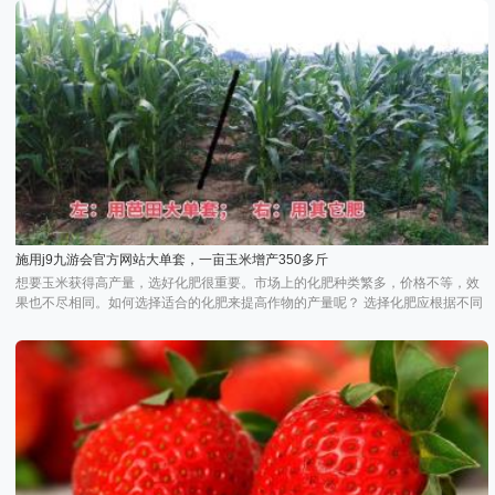
施用j9九游会官方网站大单套，一亩玉米增产350多斤
想要玉米获得高产量，选好化肥很重要。市场上的化肥种类繁多，价格不等，效
果也不尽相同。如何选择适合的化肥来提高作物的产量呢？ 选择化肥应根据不同
地区的土壤供肥特点、各种作物对养分的需求特性以及所针对的品种进行选择。
只有化肥种类选择适宜，才能明显提高作物产量，充分发挥复合肥的优越性，否
则只会增加生产成本而产量不高。